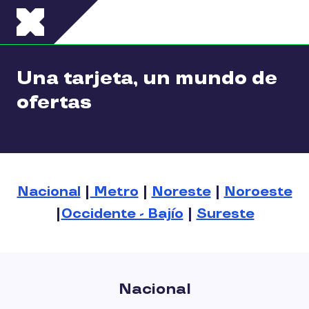
Pasar al contenido principal
Una tarjeta, un mundo de
ofertas
Nacional
|
Metro
|
Noreste
|
Noroeste
|
Occidente - Bajío
|
Sureste
Nacional