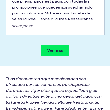
que preparamos esta guía con todas las
promociones que puedes aprovechar solo
por cumplir años. Si tienes una tarjeta de
vales Pluxee Tienda o Pluxee Restaurante
puedes gozar desde un cafecito hasta un
20/01/2026
pastelito, pasando por combos gratis y
descuentos muy sabrosos... ¡te contamos
todo lo que puedes disfrutar este mes
especial!
Ver más
*Los descuentos aquí mencionados son
ofrecidos por los comercios participantes,
durante las vigencias que se especifican y se
aplican directamente al momento del pago con
la tarjeta Pluxee Tienda o Pluxee Restaurante.
Es indispensable que el Tarjetahabiente informe