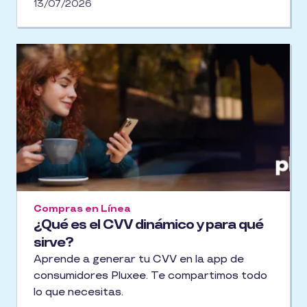
Starbucks, Burger King, McDonald's.
13/07/2026
Movilidad y Control Flota tienen gasolineras
específicas (Petro Seven, Oxxo Gas, Shell,
Mobil, G500). Consulta el localizador en la
Pluxee App.
Compras en Línea
¿Qué es el CVV dinámico y para qué
sirve?
Aprende a generar tu CVV en la app de
consumidores Pluxee. Te compartimos todo
lo que necesitas.