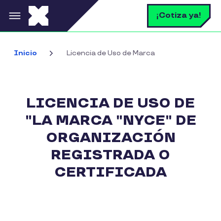
Pasar al contenido principal
B
¡Cotiza ya!
Inicio
Licencia de Uso de Marca
LICENCIA DE USO DE
"LA MARCA "NYCE" DE
ORGANIZACIÓN
REGISTRADA O
CERTIFICADA