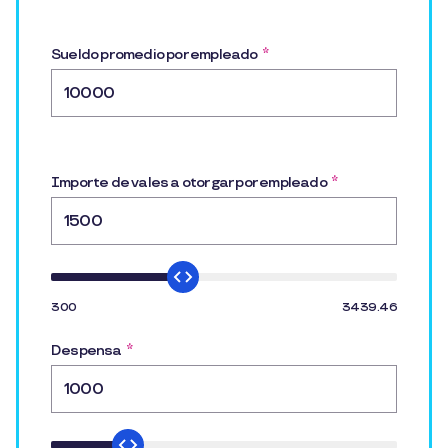
Sueldo promedio por empleado
*
Importe de vales a otorgar por empleado
*
300
3439.46
Despensa
*