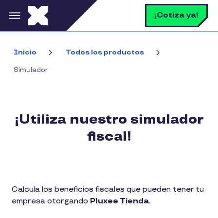
Pasar al contenido principal
B
¡Cotiza ya!
Inicio
Todos los productos
Simulador
¡Utiliza nuestro simulador
fiscal!
Calcula los beneficios fiscales que pueden tener tu
empresa otorgando
Pluxee Tienda.