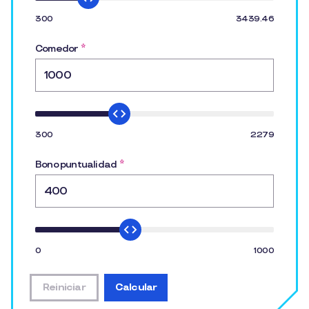
300
3439.46
Comedor
*
300
2279
Bono puntualidad
*
0
1000
Reiniciar
Calcular
restablecer todos los datos de entrada
mostrar el resultado de la simulació