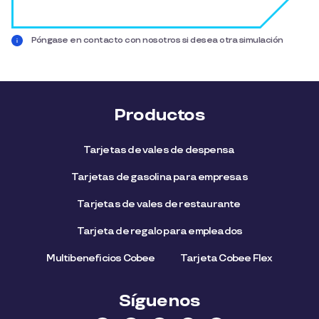
Póngase en contacto con nosotros si desea otra simulación
Gratis sin compromiso.
Completa tus datos para conocer ms de los beneficios l
Productos
Tarjetas de vales de despensa
Tarjetas de gasolina para empresas
Tarjetas de vales de restaurante
Tarjeta de regalo para empleados​
Multibeneficios Cobee
Tarjeta Cobee Flex
Síguenos