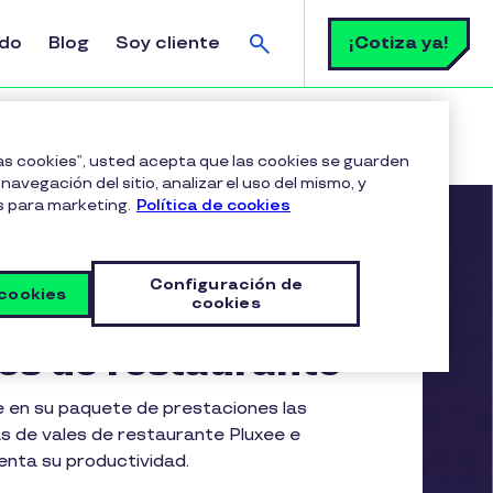
Buscar
¡Cotiza ya!
ldo
Blog
Soy cliente
las cookies”, usted acepta que las cookies se guarden
navegación del sitio, analizar el uso del mismo, y
s para marketing.
Política de cookies
Configuración de
 cookies
cookies
iza Tarjetas de
es de restaurante
e en su paquete de prestaciones las
as de vales de restaurante Pluxee e
enta su productividad.