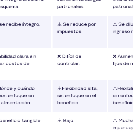
esquema
patronales.
patronal
 se recibe íntegro.
⚠️ Se reduce por
⚠️ Se dil
impuestos.
ingreso 
bilidad clara sin
❌ Difícil de
❌ Aumen
ar costos de
controlar.
fijos de 
.
dónde y cuándo
⚠️Flexibilidad alta,
⚠️Flexibil
con enfoque en
sin enfoque en el
sin enfo
 alimentación
beneficio
benefici
 beneficio tangible
⚠️ Bajo.
⚠️ Much
impercep