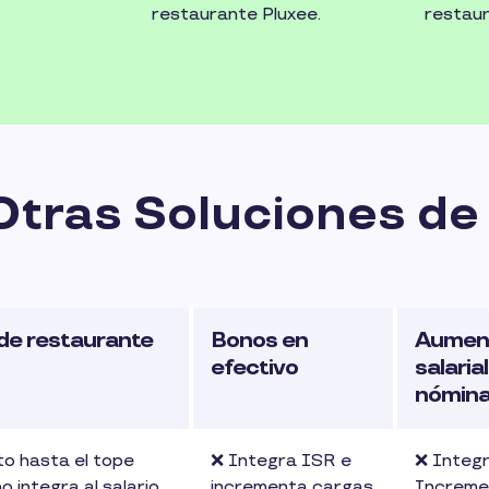
restaurante Pluxee.
restau
pueden 
fuera de
Otras Soluciones de
de restaurante
Bonos en
Aumen
efectivo
salaria
nómin
o hasta el tope
❌ Integra ISR e
❌ Integ
no integra al salario,
incrementa cargas
Increme