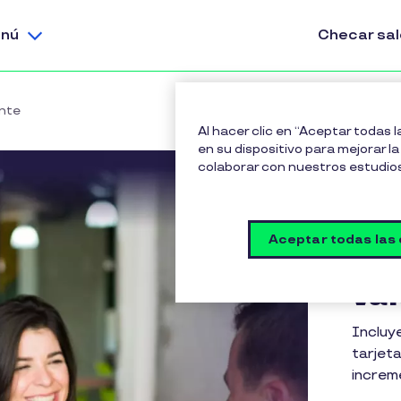
nú
Checar sa
nte
Al hacer clic en “Aceptar todas 
en su dispositivo para mejorar la 
colaborar con nuestros estudio
Aceptar todas las
Cot
val
Incluy
tarjet
increm