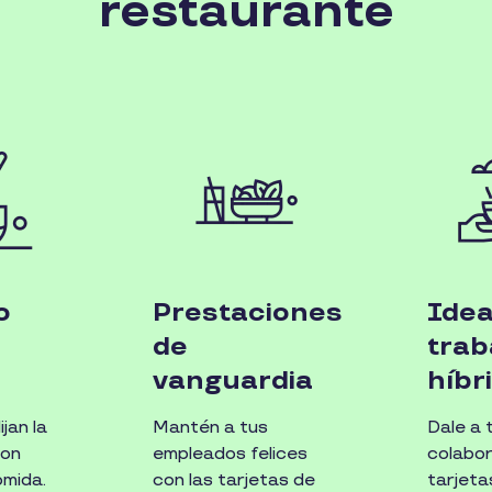
restaurante
o
Prestaciones
Idea
de
trab
vanguardia
híbr
jan la
Mantén a tus
Dale a 
con
empleados felices
colabo
omida.
con las tarjetas de
tarjeta