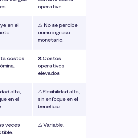
es.
operativo.
uye en el
⚠️ No se percibe
neto.
como ingreso
monetario.
ta costos
❌ Costos
nómina.
operativos
elevados
idad alta,
⚠️Flexibilidad alta,
que en el
sin enfoque en el
o
beneficio
as veces
⚠️ Variable.
tible.