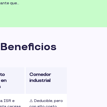
la comida.
rante que
usar dentro y
 la oficina.
 Beneficios
to
Comedor
l en
industrial
a
ra ISR e
⚠️ Deducible, pero
nta cargas
con alto costo