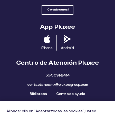
¡Contáctanos!
App Pluxee
iPhone
Android
Centro de Atención Pluxee
55-5091-2414
contactanos.mx@pluxeegroup.com
Biblioteca
Centro de ayuda
Al hacer clic en “Aceptar todas las cookies”, usted
Mapa del Sitio
Aviso de privacidad
Política de cookies