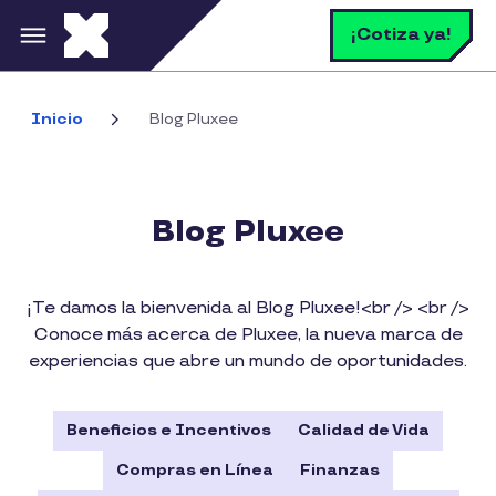
Pasar al contenido principal
B
¡Cotiza ya!
Inicio
Blog Pluxee
Blog Pluxee
¡Te damos la bienvenida al Blog Pluxee!<br /> <br />
Conoce más acerca de Pluxee, la nueva marca de
experiencias que abre un mundo de oportunidades.
Beneficios e Incentivos
Calidad de Vida
Compras en Línea
Finanzas