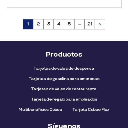
…
Página
1
Página
2
Página
3
Página
4
Página
5
Página
21
>
Productos
Tarjetas de vales de despensa
Tarjetas de gasolina para empresas
Tarjetas de vales de restaurante
Tarjeta de regalo para empleados​
Multibeneficios Cobee
Tarjeta Cobee Flex
Síguenos