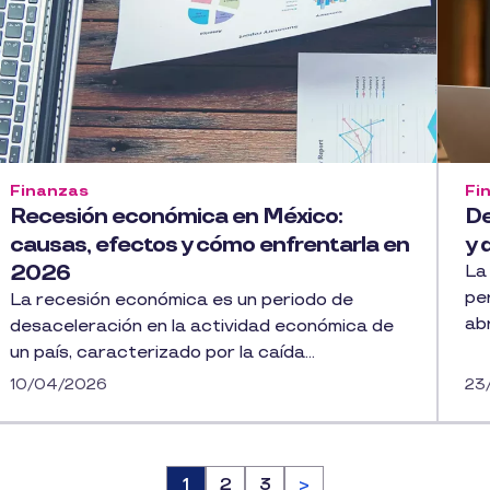
Finanzas
Fi
Recesión económica en México:
De
causas, efectos y cómo enfrentarla en
y 
2026
La 
pe
La recesión económica es un periodo de
abr
desaceleración en la actividad económica de
un país, caracterizado por la caída...
10/04/2026
23
Página
1
Página
2
Página
3
>