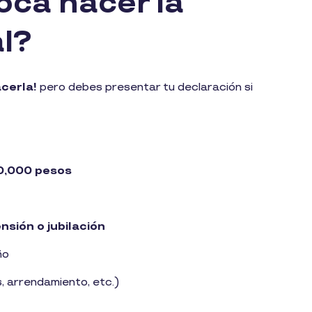
oca hacer la
al?
acerla!
pero debes presentar tu declaración si
0,000 pesos
nsión o jubilación
ño
, arrendamiento, etc.)