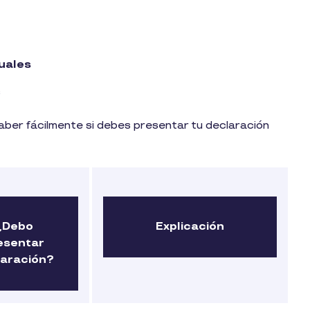
uales
s
ber fácilmente si debes presentar tu declaración
¿Debo
Explicación
esentar
laración?