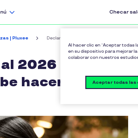
nú
Checar sa
zas | Pluxee
Declaración anual 2026 (SAT): Cómo y qu
Al hacer clic en “Aceptar todas 
en su dispositivo para mejorar la 
colaborar con nuestros estudio
al 2026 (SAT):
be hacerla
Aceptar todas las