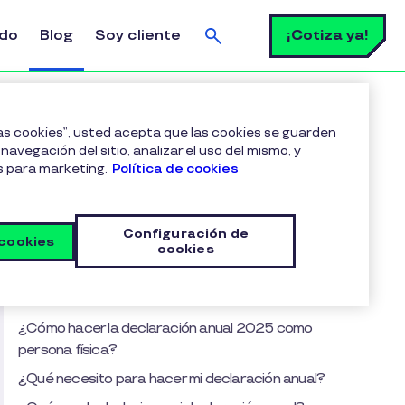
Buscar
¡Cotiza ya!
ldo
Blog
Soy cliente
ién debe hacerla
las cookies”, usted acepta que las cookies se guarden
navegación del sitio, analizar el uso del mismo, y
s para marketing.
Política de cookies
Tabla de contenido
¿Qué es la declaración anual de las
Configuración de
personas físicas 2025?
 cookies
cookies
Fecha límite de la declaración al SAT
¿Cómo sé si me toca hacer la declaración anual?
¿Cómo hacer la declaración anual 2025 como
persona física?
¿Qué necesito para hacer mi declaración anual?