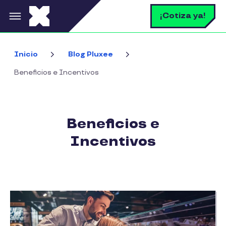
Pasar al contenido principal
B
¡Cotiza ya!
Inicio
Blog Pluxee
Beneficios e Incentivos
Beneficios e
Incentivos