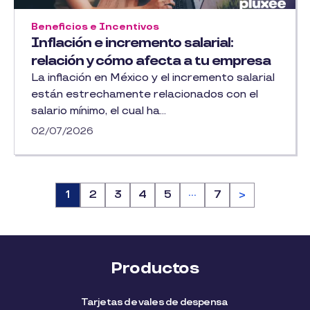
Beneficios e Incentivos
Inflación e incremento salarial:
relación y cómo afecta a tu empresa
La inflación en México y el incremento salarial
están estrechamente relacionados con el
salario mínimo, el cual ha...
02/07/2026
…
Página
1
Página
2
Página
3
Página
4
Página
5
Página
7
>
Productos
Tarjetas de vales de despensa