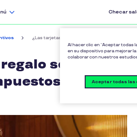
nú
Checar sa
ntivos
¿Las tarjetas de regalo son deducibles de impu
Al hacer clic en “Aceptar todas 
en su dispositivo para mejorar la 
colaborar con nuestros estudio
 regalo son
mpuestos?
Aceptar todas las