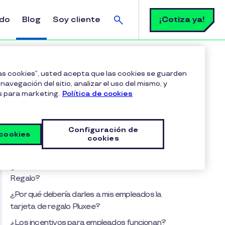
Buscar
¡Cotiza ya!
ldo
Blog
Soy cliente
estos?
las cookies”, usted acepta que las cookies se guarden
navegación del sitio, analizar el uso del mismo, y
s para marketing.
Política de cookies
Tabla de contenido
¿Las tarjetas de regalo son deducibles?
Configuración de
 cookies
¿Hay casos en los cuales las tarjetas de regalo no
cookies
sean deducibles?
¿Cómo calcular la deducibilidad de Pluxee
Regalo?
¿Por qué debería darles a mis empleados la
tarjeta de regalo Pluxee?
¿Los incentivos para empleados funcionan?