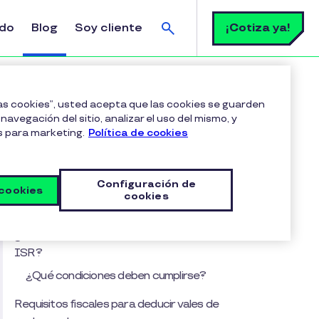
Buscar
¡Cotiza ya!
ldo
Blog
Soy cliente
aurante?
las cookies”, usted acepta que las cookies se guarden
navegación del sitio, analizar el uso del mismo, y
s para marketing.
Política de cookies
Tabla de contenido
Vales de restaurante: ¿Cómo deducir
Configuración de
impuestos con ellos?
 cookies
cookies
¿Cuál es la deducibilidad de los vales de comida?
¿Los vales de restaurante están exentos de
ISR?
¿Qué condiciones deben cumplirse?
Requisitos fiscales para deducir vales de