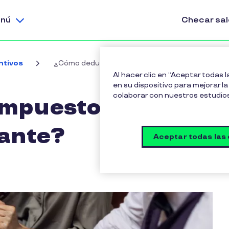
nú
Checar sa
ntivos
¿Cómo deducir impuestos con los vales de rest
Al hacer clic en “Aceptar todas 
en su dispositivo para mejorar la 
colaborar con nuestros estudio
mpuestos con los
rante?
Aceptar todas las