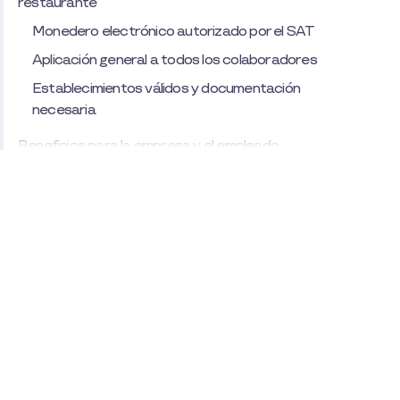
restaurante
Monedero electrónico autorizado por el SAT
Aplicación general a todos los colaboradores
Establecimientos válidos y documentación
necesaria
Beneficios para la empresa y el empleado
Ventajas fiscales y de clima laboral
Ahorra hasta el 100% en carga fiscal con vales de
alimentación
¡Deduce y Ahorra!