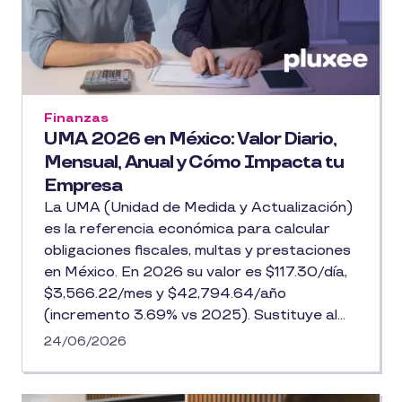
Comprender a fondo cómo calcular y aplicar
los incrementos salariales, saber qué
establece la Ley Federal del Trabajo y
descubrir alternativas al aumento salarial
Finanzas
tradicional puede ser la diferencia entre una
UMA 2026 en México: Valor Diario,
política salarial reactiva y una estrategia de
Mensual, Anual y Cómo Impacta tu
compensación verdaderamente inteligente.
Empresa
Por ello, te presentamos esta guía con los
La UMA (Unidad de Medida y Actualización)
puntos clave para que tu empresa no solo
es la referencia económica para calcular
cumpla, sino que genere valor real para su
obligaciones fiscales, multas y prestaciones
equipo y su negocio.
en México. En 2026 su valor es $117.30/día,
$3,566.22/mes y $42,794.64/año
(incremento 3.69% vs 2025). Sustituye al
salario mínimo en estos cálculos. Para vales
24/06/2026
de despensa: el tope exento de ISR es 7
UMAs mensuales (~$3,565.92). Vigente
desde el 1 de febrero de 2026.