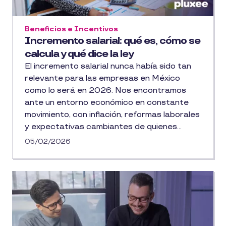
Beneficios e Incentivos
Incremento salarial: qué es, cómo se
calcula y qué dice la ley
El incremento salarial nunca había sido tan
relevante para las empresas en México
como lo será en 2026. Nos encontramos
ante un entorno económico en constante
movimiento, con inflación, reformas laborales
y expectativas cambiantes de quienes
integran nuestros equipos. El reciente
05/02/2026
anuncio sobre el salario mínimo, que llegará a
$315.04 pesos diarios con un aumento del
13%, pone sobre la mesa no solo cifras, sino
también decisiones estratégicas en torno a
la gestión de compensaciones, el bienestar
de los colaboradores y la retención de
talento.