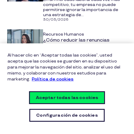
competitivo, tu empresa no puede
permitirse ignorar la importancia de
una estrategia de...
30/03/2026
Recursos Humanos
¿Cómo reducir las renuncias
voluntarias en fin de año y
retener a tu equipo?
Al hacer clic en “Aceptar todas las cookies”, usted
El cierre de año es un momento clave
acepta que las cookies se guarden en su dispositivo
para las empresas: se revisan
para mejorar la navegación del sitio, analizar el uso del
resultados, se definen nuevas metas
mismo, y colaborar con nuestros estudios para
y, al...
marketing.
Política de cookies
20/10/2025
Productividad y Motivación
Aceptar todas las cookies
Salario emocional: qué es,
ejemplos y cómo implementarlo en
Configuración de cookies
tu empresa (2026)
En 2026, retener talento no solo
depende del sueldo. Hoy, el salario
emocional es la clave para construir