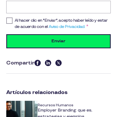
Al hacer clic en "Enviar", acepto haber leído y estar
de acuerdo con el
Aviso de Privacidad.
*
Compartir
this
article
on
social
Artículos relacionados
media
Recursos Humanos
Employer Branding: que es,
estrategias y ejemplos