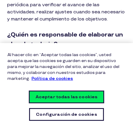
periódica para verificar el avance de las
actividades, realizar ajustes cuando sea necesario
y mantener el cumplimiento de los objetivos.
¿Quién es responsable de elaborar un
plan de trabajo?
Al hacer clic en “Aceptar todas las cookies”, usted
El plan de trabajo suele elaborarlo el líder del
acepta que las cookies se guarden en su dispositivo
proyecto o el responsable del área, aunque
para mejorar la navegación del sitio, analizar el uso del
también puede construirse de forma colaborativa
mismo, y colaborar con nuestros estudios para
marketing.
Política de cookies
con el equipo.
Cómo mejorar la ejecución de tu
Aceptar todas las cookies
plan de trabajo con herramientas
de gestión y beneficios para
Configuración de cookies
empleados