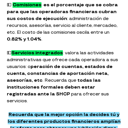
💵
Comisiones
:
es el porcentaje que se cobra
para que las operadoras financieras cubran
sus costos de ejecución
: administración de
recursos, asesorías, servicio al cliente, mercadeo,
etc. El costo de las comisiones oscila entre un
0.82% y 1.04%
.
💵
Servicios integrados
: valora las actividades
administrativas que ofrece cada operadora a sus
usuarios: o
peración de cuentas, estados de
cuenta, constancias de aportación neta,
asesorías, etc
. Recuerda que
todas las
instituciones formales deben estar
registradas ante la SHCP
para ofrecer sus
servicios.
Recuerda que la mejor opción la decides tú y
los diferentes productos financieros amplían