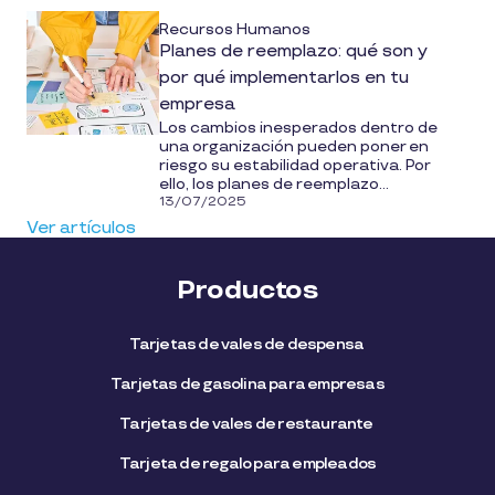
Recursos Humanos
Planes de reemplazo: qué son y
por qué implementarlos en tu
empresa
Los cambios inesperados dentro de
una organización pueden poner en
riesgo su estabilidad operativa. Por
ello, los planes de reemplazo...
13/07/2025
Ver artículos
Productos
Tarjetas de vales de despensa
Tarjetas de gasolina para empresas
Tarjetas de vales de restaurante
Tarjeta de regalo para empleados​