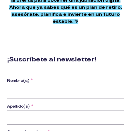
la oferta para obtener una jubilación digna.
Ahora que ya sabes qué es un plan de retiro,
asesórate, planifica e invierte en un futuro
estable. ✨
¡Suscríbete al newsletter!
Nombre(s)
*
Apellido(s)
*