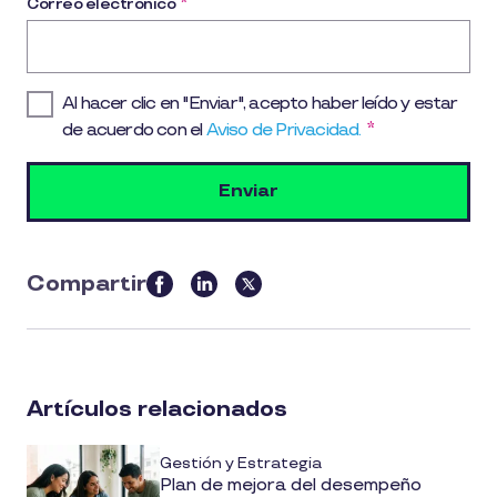
Correo electrónico
*
Al hacer clic en "Enviar", acepto haber leído y estar
de acuerdo con el
Aviso de Privacidad.
*
Compartir
this
article
on
social
Artículos relacionados
media
Gestión y Estrategia
Plan de mejora del desempeño