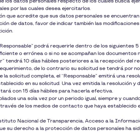
 de los datos personales respecto de los cuales busca ej
ales por las cuales desea ejercitarlos.
ón que acredite que sus datos personales se encuentran 
ación de datos, favor de indicar también las modificaciones
ición.
Responsable” podrá requerirle dentro de los siguientes 5 
ficiente o errónea o si no se acompañan los documentos n
ar” tendrá 10 días hábiles posteriores a la recepción del r
querimiento, de lo contrario su solicitud se tendrá por n
 la solicitud completa, el “Responsable” emitirá una resolu
ablecido en su solicitud. Una vez emitida la resolución y 
tará con 15 días hábiles para hacerla efectiva.
iados una sola vez por un periodo igual, siempre y cuando a
 a través de los medios de contacto que haya establecido en
Instituto Nacional de Transparencia, Acceso a la Informa
ue su derecho a la protección de datos personales ha sid