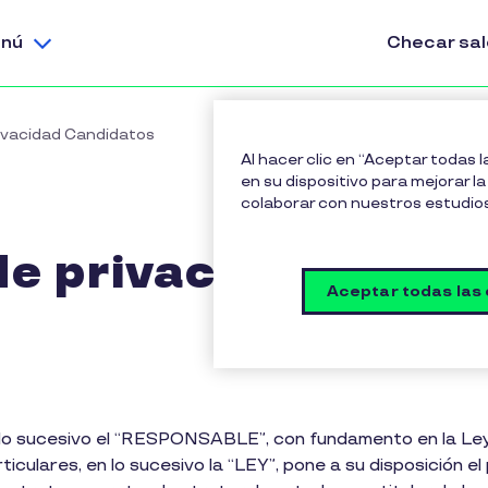
nú
Checar sa
rivacidad Candidatos
Al hacer clic en “Aceptar todas 
en su dispositivo para mejorar la 
colaborar con nuestros estudio
de privacidad - Can
Aceptar todas las
n lo sucesivo el “RESPONSABLE”, con fundamento en la Le
iculares, en lo sucesivo la “LEY”, pone a su disposición e