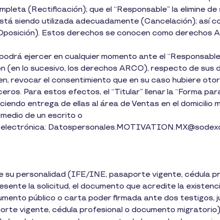
mpleta (Rectificación); que el “Responsable” la elimine d
stá siendo utilizada adecuadamente (Cancelación); así c
 (Oposición). Estos derechos se conocen como derechos 
s podrá ejercer en cualquier momento ante el “Responsabl
ón (en lo sucesivo, los derechos ARCO), respecto de sus d
bien, revocar el consentimiento que en su caso hubiere ot
ceros. Para estos efectos, el “Titular” llenar la “Forma 
iendo entrega de ellas al área de Ventas en el domicilio m
 medio de un escrito o
cción electrónica: Datospersonales.MOTIVATION.MX@sodex
te su personalidad (IFE/INE, pasaporte vigente, cédula p
resente la solicitud, el documento que acredite la existenc
rumento público o carta poder firmada ante dos testigos, jun
rte vigente, cédula profesional o documento migratorio)