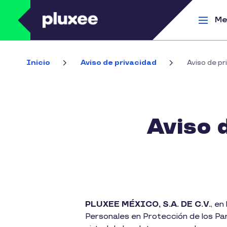
Pasar al contenido principal
Me
Inicio
Aviso de privacidad
Aviso de p
Aviso 
PLUXEE MÉXICO, S.A. DE C.V.
, e
Personales en Protección de los Part