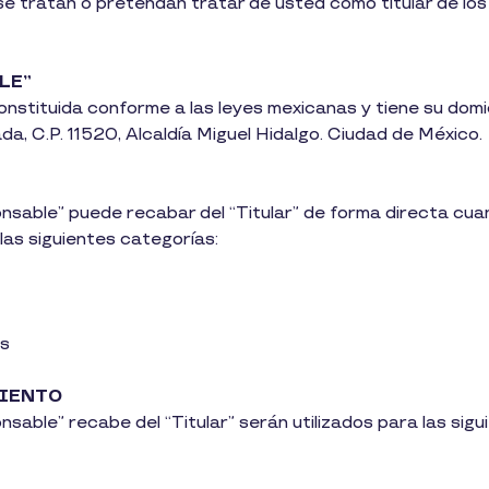
e tratan o pretendan tratar de usted como titular de los 
LE”
nstituida conforme a las leyes mexicanas y tiene su domi
a, C.P. 11520, Alcaldía Miguel Hidalgo. Ciudad de México.
sable” puede recabar del “Titular” de forma directa cuan
 las siguientes categorías:
os
MIENTO
able” recabe del “Titular” serán utilizados para las sigu