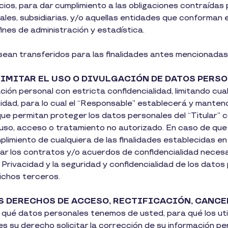
cios, para dar cumplimiento a las obligaciones contraídas 
iales, subsidiarias, y/o aquellas entidades que conforman
fines de administración y estadística.
sean transferidos para las finalidades antes mencionadas
 LIMITAR EL USO O DIVULGACIÓN DE DATOS PERS
ión personal con estricta confidencialidad, limitando cual
cidad, para lo cual el “Responsable” establecerá y mante
 que permitan proteger los datos personales del “Titular” 
l uso, acceso o tratamiento no autorizado. En caso de qu
limiento de cualquiera de las finalidades establecidas en 
r los contratos y/o acuerdos de confidencialidad necesar
Privacidad y la seguridad y confidencialidad de los datos 
chos terceros.
OS DERECHOS DE ACCESO, RECTIFICACIÓN, CANCE
r qué datos personales tenemos de usted, para qué los uti
s su derecho solicitar la corrección de su información p