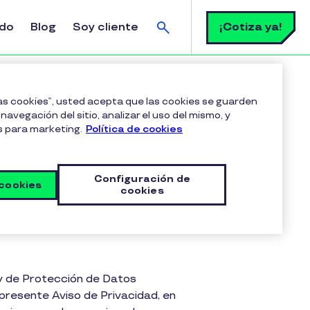
Buscar
¡Cotiza ya!
ldo
Blog
Soy cliente
las cookies”, usted acepta que las cookies se guarden
navegación del sitio, analizar el uso del mismo, y
s para marketing.
Política de cookies
didatos
Configuración de
 cookies
cookies
y de Protección de Datos
l presente Aviso de Privacidad, en