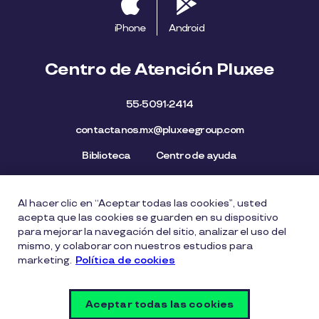
iPhone
Android
Centro de Atención Pluxee
55-5091-2414
contactanos.mx@pluxeegroup.com
Biblioteca
Centro de ayuda
Al hacer clic en “Aceptar todas las cookies”, usted
Mapa del Sitio
Aviso de privacidad
Política de cookies
acepta que las cookies se guarden en su dispositivo
Licencia de Uso de Marca
Política de Denuncia
para mejorar la navegación del sitio, analizar el uso del
mismo, y colaborar con nuestros estudios para
Carta Ética
Lista de precios
marketing.
Política de cookies
Política del Sistema de Gestión de Seguridad de la
Información
Aceptar todas las cookies
Vulnerability Disclosure Policy