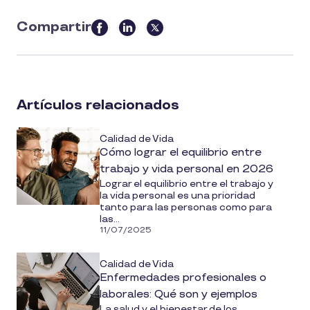
Compartir
this
article
on
social
Artículos relacionados
media
Calidad de Vida
Cómo lograr el equilibrio entre
trabajo y vida personal en 2026
Lograr el equilibrio entre el trabajo y
la vida personal es una prioridad
tanto para las personas como para
las...
11/07/2025
Calidad de Vida
Enfermedades profesionales o
laborales: Qué son y ejemplos
La salud y el bienestar de los