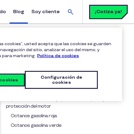
Buscar
¡Cotiza ya!
ldo
Blog
Soy cliente
rve e importancia
las cookies”, usted acepta que las cookies se guarden
navegación del sitio, analizar el uso del mismo, y
s para marketing.
Política de cookies
Tabla de contenido
¿Qué es el octanaje de la gasolina y cómo se
Configuración de
mide?
 cookies
cookies
¿Para qué sirve el octanaje?
Importancia del octanaje para el desempeño y
protección del motor
Octanos gasolina roja
Octanos gasolina verde