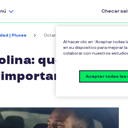
nú
Checar sa
idad | Pluxee
Octanaje de gasolina: qué es, para qué si
Al hacer clic en “Aceptar todas 
en su dispositivo para mejorar la 
colaborar con nuestros estudio
lina: qué es,
e importancia
Aceptar todas las