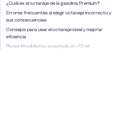
¿Cuál es el octanaje de la gasolina Premium?
Errores frecuentes al elegir octanaje incorrecto y
sus consecuencias
Consejos para usar el octanaje ideal y mejorar
eficiencia
Pluxee Movilidad es aceptada en +12 mil
estaciones de servicio
Nosotros te ayudamos a acelerar tu negocio con
eficiencia, claridad y seguridad.
¡Cotiza sin costo!