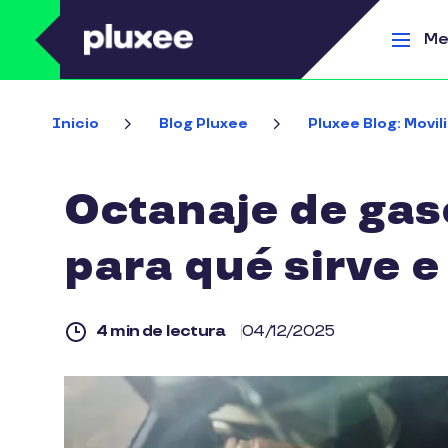
Pasar al contenido principal
Me
Inicio
Blog Pluxee
Pluxee Blog: Movil
Octanaje de gaso
para qué sirve 
4 min de lectura
04/12/2025