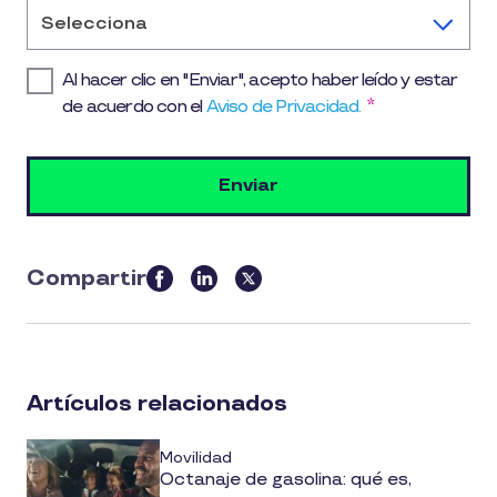
Selecciona
Al hacer clic en "Enviar", acepto haber leído y estar
de acuerdo con el
Aviso de Privacidad.
*
Compartir
this
article
on
social
Artículos relacionados
media
Movilidad
Octanaje de gasolina: qué es,