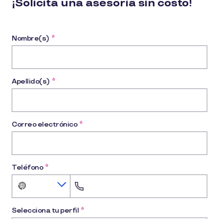
¡Solicita una asesoría sin costo!
Nombre(s)
*
Apellido(s)
*
Correo electrónico
*
Teléfono
*
No
country
selected
Selecciona tu perfil
*