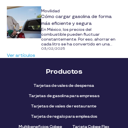
Movilidad
Cómo cargar gasolina de forma
más eficiente y segura
En México, los precios del
combustible pueden fluctuar
constantemente. Por eso, ahorrar en
cada litro se ha convertido en una...
03/02/2025
Ver artículos
Productos
Tarjetas de vales de despensa
Tarjetas de gasolina para empresas
Tarjetas de vales de restaurante
Tarjeta de regalo para empleados​
Multibeneficios Cobee
Tarjeta Cobee Flex