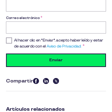
Correo electrónico
*
Al hacer clic en "Enviar", acepto haber leído y estar
de acuerdo con el
Aviso de Privacidad.
*
Compartir
this
article
on
social
Artículos relacionados