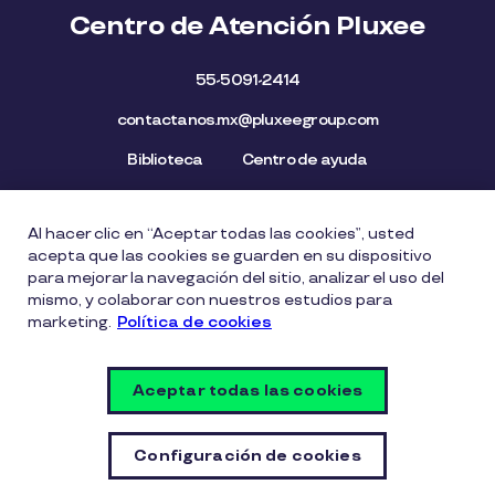
Centro de Atención Pluxee
55-5091-2414
contactanos.mx@pluxeegroup.com
Biblioteca
Centro de ayuda
Al hacer clic en “Aceptar todas las cookies”, usted
Mapa del Sitio
Aviso de privacidad
Política de cookies
acepta que las cookies se guarden en su dispositivo
Licencia de Uso de Marca
Política de Denuncia
para mejorar la navegación del sitio, analizar el uso del
mismo, y colaborar con nuestros estudios para
Carta Ética
Lista de precios
marketing.
Política de cookies
Política del Sistema de Gestión de Seguridad de la
Información
Aceptar todas las cookies
Vulnerability Disclosure Policy
Configuración de cookies
Configuración de cookies
© Copyright PLUXEE