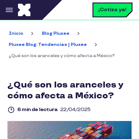
Pasar al contenido principal
B
¡Cotiza ya!
Inicio
Blog Pluxee
Pluxee Blog: Tendencias | Pluxee
¿Qué son los aranceles y cómo afecta a México?
¿Qué son los aranceles y
cómo afecta a México?
6 min de lectura
22/04/2025