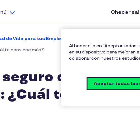
nú
Checar sa
dad de Vida para tus Empleados | Pluxee
Al hacer clic en “Aceptar todas 
uál te conviene más?
en su dispositivo para mejorar la 
colaborar con nuestros estudio
 seguro de gastos
Aceptar todas las
: ¿Cuál te