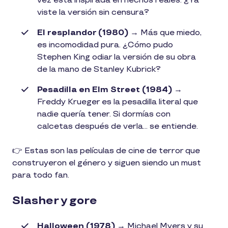
vez está inspirada en hechos reales. ¿Ya
viste la versión sin censura?
El resplandor (1980)
→ Más que miedo,
es incomodidad pura. ¿Cómo pudo
Stephen King odiar la versión de su obra
de la mano de Stanley Kubrick?
Pesadilla en Elm Street (1984)
→
Freddy Krueger es la pesadilla literal que
nadie quería tener. Si dormías con
calcetas después de verla… se entiende.
👉 Estas son las películas de cine de terror que
construyeron el género y siguen siendo un must
para todo fan.
Slasher y gore
Halloween (1978)
→ Michael Myers y su