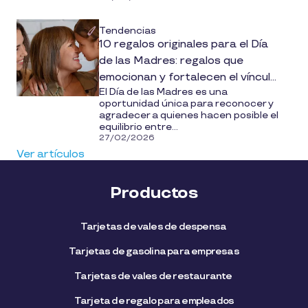
Tendencias
10 regalos originales para el Día
de las Madres: regalos que
emocionan y fortalecen el vínculo
El Día de las Madres es una
en tu empresa o familia
oportunidad única para reconocer y
agradecer a quienes hacen posible el
equilibrio entre...
27/02/2026
Ver artículos
Productos
Tarjetas de vales de despensa
Tarjetas de gasolina para empresas
Tarjetas de vales de restaurante
Tarjeta de regalo para empleados​