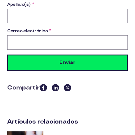
Apellido(s)
*
Correo electrónico
*
Compartir
this
article
on
social
Artículos relacionados
media