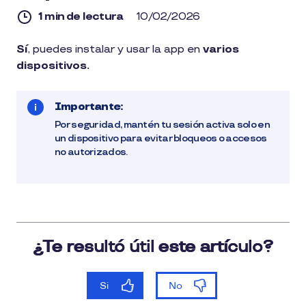
1 min de lectura
10/02/2026
1
Sí
, puedes instalar y usar la app en
varios
min
dispositivos.
de
lectura
Importante:
Por seguridad, mantén tu sesión activa solo en
un dispositivo para evitar bloqueos o accesos
no autorizados.