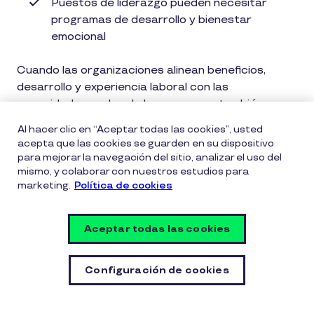
Puestos de liderazgo pueden necesitar
programas de desarrollo y bienestar
emocional
Cuando las organizaciones alinean beneficios,
desarrollo y experiencia laboral con las
necesidades reales de las personas, también
fortalecen la retención de talento y construyen
Al hacer clic en “Aceptar todas las cookies”, usted
culturas más sostenibles.
acepta que las cookies se guarden en su dispositivo
para mejorar la navegación del sitio, analizar el uso del
De hecho, distintos estudios laborales en México
mismo, y colaborar con nuestros estudios para
marketing.
Política de cookies
muestran que los beneficios laborales continúan
siendo uno de los factores más valorados por los
colaboradores al momento de permanecer en una
Aceptar todas las cookies
empresa.
Configuración de cookies
¿Listo para alinear beneficios con cada
puesto?
Cuando entiendes qué necesita