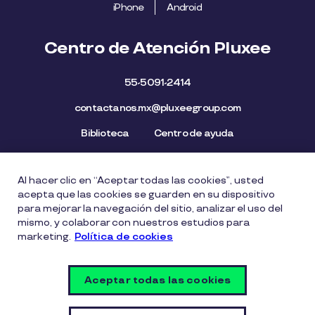
iPhone
Android
Centro de Atención Pluxee
55-5091-2414
contactanos.mx@pluxeegroup.com
Biblioteca
Centro de ayuda
Al hacer clic en “Aceptar todas las cookies”, usted
Mapa del Sitio
Aviso de privacidad
Política de cookies
acepta que las cookies se guarden en su dispositivo
Licencia de Uso de Marca
Política de Denuncia
para mejorar la navegación del sitio, analizar el uso del
mismo, y colaborar con nuestros estudios para
Carta Ética
Lista de precios
marketing.
Política de cookies
Política del Sistema de Gestión de Seguridad de la
Información
Aceptar todas las cookies
Vulnerability Disclosure Policy
Configuración de cookies