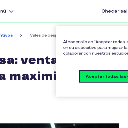
nú
Checar sa
ntivos
Vales de despensa: ventajas y desventajas para 
Al hacer clic en “Aceptar todas 
en su dispositivo para mejorar la 
colaborar con nuestros estudio
a: ventajas y
a maximizar sus
Aceptar todas las