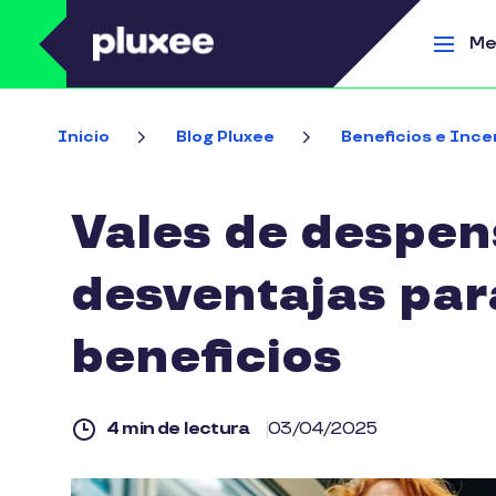
Pasar al contenido principal
Me
Inicio
Blog Pluxee
Beneficios e Ince
Vales de despens
desventajas par
beneficios
4 min de lectura
03/04/2025