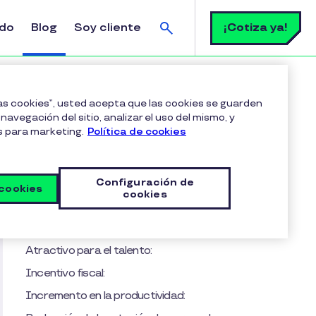
Buscar
¡Cotiza ya!
ldo
Blog
Soy cliente
maximizar sus beneficios
las cookies”, usted acepta que las cookies se guarden
navegación del sitio, analizar el uso del mismo, y
s para marketing.
Política de cookies
Tabla de contenido
¿Por qué los vales de despensa son clave en
Configuración de
el mundo laboral?
 cookies
cookies
Ventajas de los vales de despensa para
empresas: más que un beneficio, una inversión
Atractivo para el talento:
Incentivo fiscal:
Incremento en la productividad: