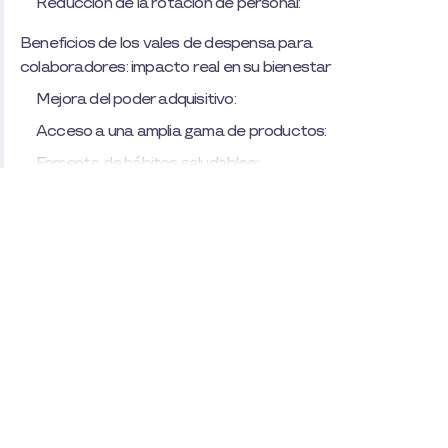
Reducción de la rotación de personal:
Beneficios de los vales de despensa para
colaboradores: impacto real en su bienestar
Mejora del poder adquisitivo:
Acceso a una amplia gama de productos:
Fomento de hábitos saludables:
Desventajas de los vales de despensa para
empresas: desafíos a considerar
Costos adicionales:
Gestión administrativa:
Posibles tensiones internas:
Desventajas de los vales de despensa para
colaboradores: ¿son realmente una limitación?
Limitaciones en el uso: