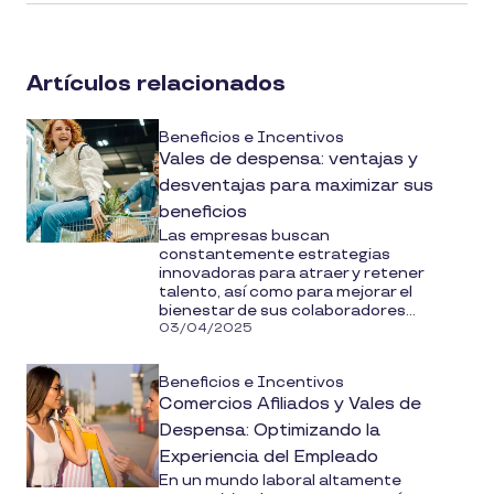
article
on
social
Artículos relacionados
media
Beneficios e Incentivos
Vales de despensa: ventajas y
desventajas para maximizar sus
beneficios
Las empresas buscan
constantemente estrategias
innovadoras para atraer y retener
talento, así como para mejorar el
bienestar de sus colaboradores...
03/04/2025
Beneficios e Incentivos
Comercios Afiliados y Vales de
Despensa: Optimizando la
Experiencia del Empleado
En un mundo laboral altamente