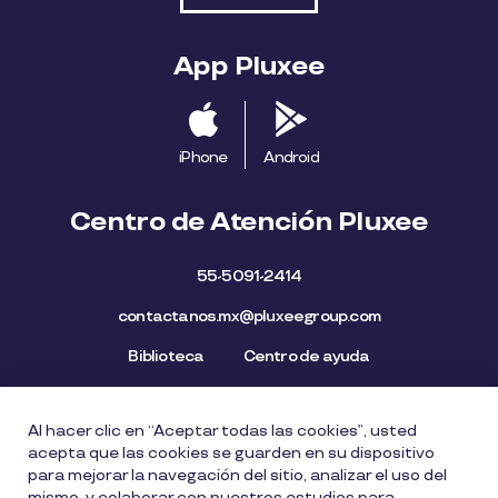
App Pluxee
iPhone
Android
Centro de Atención Pluxee
55-5091-2414
contactanos.mx@pluxeegroup.com
Biblioteca
Centro de ayuda
Al hacer clic en “Aceptar todas las cookies”, usted
Mapa del Sitio
Aviso de privacidad
Política de cookies
acepta que las cookies se guarden en su dispositivo
Licencia de Uso de Marca
Política de Denuncia
para mejorar la navegación del sitio, analizar el uso del
mismo, y colaborar con nuestros estudios para