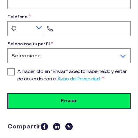
Teléfono
*
No
country
selected
Selecciona tu perfil
*
Selecciona
Al hacer clic en "Enviar", acepto haber leído y estar
de acuerdo con el
Aviso de Privacidad.
*
Compartir
this