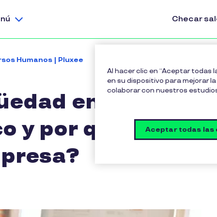
nú
Checar sa
rsos Humanos | Pluxee
¿Qué es la antigüedad en el tr
Al hacer clic en “Aceptar todas 
en su dispositivo para mejorar la 
colaborar con nuestros estudio
üedad en el
o y por qué es
Aceptar todas las
mpresa?