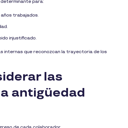
r determinante para:
 años trabajados.
dad.
do injustificado.
as internas que reconozcan la trayectoria de los
iderar las
la antigüedad
ingreso de cada colaborador