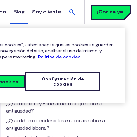
Buscar
¡Cotiza ya!
ldo
Blog
Soy cliente
abajo en México y por qué es clave para tu empresa?
las cookies”, usted acepta que las cookies se guarden
navegación del sitio, analizar el uso del mismo, y
s para marketing.
Política de cookies
Tabla de contenido
¿Qué es la antigüedad en el trabajo?
Configuración de
 cookies
¿Por qué es importante la antigüedad laboral?
cookies
¿Cómo se calcula la antigüedad laboral?
¿Qué dice la Ley Federal del Trabajo sobre la
antigüedad?
¿Qué deben considerar las empresas sobre la
antigüedad laboral?