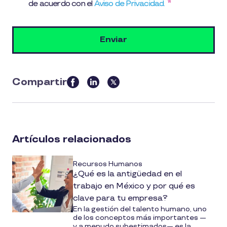
de acuerdo con el
Aviso de Privacidad.
*
Compartir
this
article
on
social
Artículos relacionados
media
Recursos Humanos
¿Qué es la antigüedad en el
trabajo en México y por qué es
clave para tu empresa?
En la gestión del talento humano, uno
de los conceptos más importantes —
y a menudo subestimados— es la