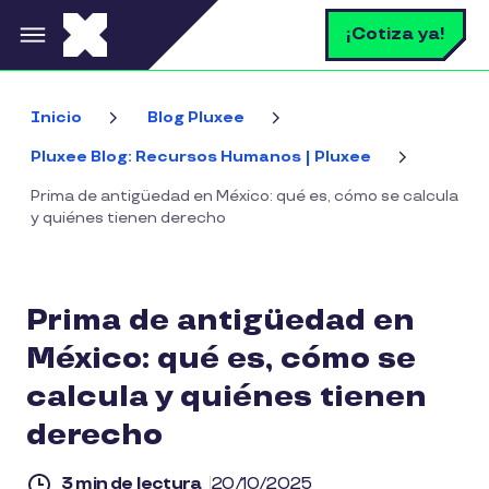
Pasar al contenido principal
B
¡Cotiza ya!
Inicio
Blog Pluxee
Pluxee Blog: Recursos Humanos | Pluxee
Prima de antigüedad en México: qué es, cómo se calcula
y quiénes tienen derecho
Prima de antigüedad en
México: qué es, cómo se
calcula y quiénes tienen
derecho
3 min de lectura
20/10/2025