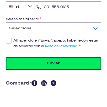
+1
United
States
+1
Selecciona tu perfil
*
Selecciona
Al hacer clic en "Enviar", acepto haber leído y estar
de acuerdo con el
Aviso de Privacidad.
*
Compartir
this
article
on
social