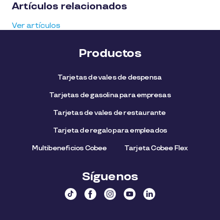
Artículos relacionados
media
Ver artículos
Productos
Tarjetas de vales de despensa
Tarjetas de gasolina para empresas
Tarjetas de vales de restaurante
Tarjeta de regalo para empleados​
Multibeneficios Cobee
Tarjeta Cobee Flex
Síguenos