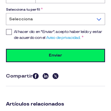
country
selected
Selecciona tu perfil
*
Selecciona
Al hacer clic en "Enviar", acepto haber leído y estar
de acuerdo con el
Aviso de privacidad
.
*
Compartir
this
article
on
social
Artículos relacionados
media