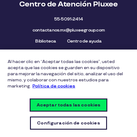
Centro de Atención Pluxee
55-5091-2414
contactanos.mx@pluxeegroup.com
Biblioteca
Centro de ayuda
Al hacer clic en “Aceptar todas las cookies”, usted
Mapa del Sitio
Aviso de privacidad
Política de cookies
acepta que las cookies se guarden en su dispositivo
Licencia de Uso de Marca
Política de Denuncia
para mejorar la navegación del sitio, analizar el uso del
mismo, y colaborar con nuestros estudios para
Carta Ética
Lista de precios
marketing.
Política de cookies
Política del Sistema de Gestión de Seguridad de la
Información
Aceptar todas las cookies
Vulnerability Disclosure Policy
Configuración de cookies
Configuración de cookies
© Copyright PLUXEE