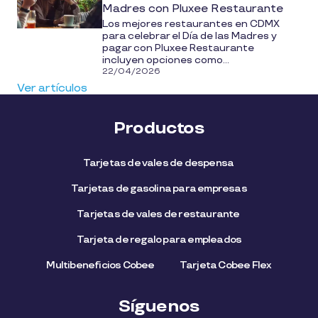
Madres con Pluxee Restaurante
Los mejores restaurantes en CDMX
para celebrar el Día de las Madres y
pagar con Pluxee Restaurante
incluyen opciones como...
22/04/2026
Ver artículos
Productos
Tarjetas de vales de despensa
Tarjetas de gasolina para empresas
Tarjetas de vales de restaurante
Tarjeta de regalo para empleados​
Multibeneficios Cobee
Tarjeta Cobee Flex
Síguenos