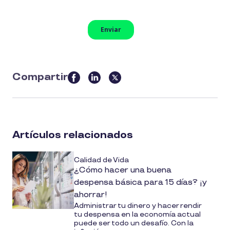
Compartir
this
article
on
social
Artículos relacionados
media
Calidad de Vida
¿Cómo hacer una buena
despensa básica para 15 días? ¡y
ahorrar!
Administrar tu dinero y hacer rendir
tu despensa en la economía actual
puede ser todo un desafío. Con la