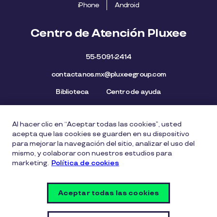
iPhone
Android
Centro de Atención Pluxee
55-5091-2414
contactanos.mx@pluxeegroup.com
Biblioteca
Centro de ayuda
Al hacer clic en “Aceptar todas las cookies”, usted
Mapa del Sitio
Aviso de privacidad
Política de cookies
acepta que las cookies se guarden en su dispositivo
Licencia de Uso de Marca
Política de Denuncia
para mejorar la navegación del sitio, analizar el uso del
mismo, y colaborar con nuestros estudios para
Carta Ética
Lista de precios
marketing.
Política de cookies
Política del Sistema de Gestión de Seguridad de la
Información
Aceptar todas las cookies
Vulnerability Disclosure Policy
Configuración de cookies