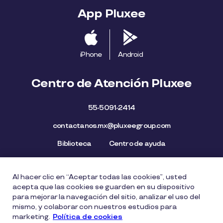
App Pluxee
iPhone
Android
Centro de Atención Pluxee
55-5091-2414
contactanos.mx@pluxeegroup.com
Biblioteca
Centro de ayuda
Al hacer clic en “Aceptar todas las cookies”, usted
Mapa del Sitio
Aviso de privacidad
Política de cookies
acepta que las cookies se guarden en su dispositivo
Licencia de Uso de Marca
Política de Denuncia
para mejorar la navegación del sitio, analizar el uso del
mismo, y colaborar con nuestros estudios para
Carta Ética
Lista de precios
marketing.
Política de cookies