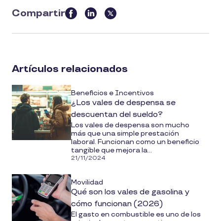
Compartir
this
article
on
social
Artículos relacionados
media
Beneficios e Incentivos
¿Los vales de despensa se
descuentan del sueldo?
Los vales de despensa son mucho
más que una simple prestación
laboral. Funcionan como un beneficio
tangible que mejora la...
21/11/2024
Movilidad
Qué son los vales de gasolina y
cómo funcionan (2026)
El gasto en combustible es uno de los