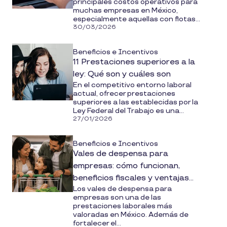
principales costos operativos para
muchas empresas en México,
especialmente aquellas con flotas...
30/03/2026
Beneficios e Incentivos
11 Prestaciones superiores a la
ley: Qué son y cuáles son
En el competitivo entorno laboral
actual, ofrecer prestaciones
superiores a las establecidas por la
Ley Federal del Trabajo es una...
27/01/2026
Beneficios e Incentivos
Vales de despensa para
empresas: cómo funcionan,
beneficios fiscales y ventajas
Los vales de despensa para
para tus colaboradores
empresas son una de las
prestaciones laborales más
valoradas en México. Además de
fortalecer el...