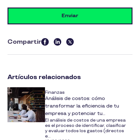
Compartir
this
article
on
social
Artículos relacionados
media
Finanzas
Análisis de costos: cómo
transformar la eficiencia de tu
empresa y potenciar tu
El análisis de costos de una empresa
rentabilidad
es el proceso de identificar, clasificar
y evaluar todos los gastos (directos
e...