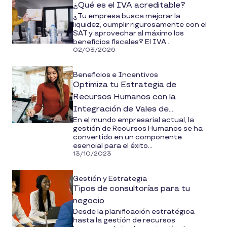
¿Qué es el IVA acreditable?
¿Tu empresa busca mejorar la
liquidez, cumplir rigurosamente con el
SAT y aprovechar al máximo los
beneficios fiscales? El IVA...
02/03/2026
Beneficios e Incentivos
Optimiza tu Estrategia de
Recursos Humanos con la
Integración de Vales de
En el mundo empresarial actual, la
Despensa
gestión de Recursos Humanos se ha
convertido en un componente
esencial para el éxito...
13/10/2023
Gestión y Estrategia
Tipos de consultorías para tu
negocio
Desde la planificación estratégica
hasta la gestión de recursos