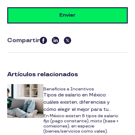
Compartir
this
article
on
social
Artículos relacionados
media
Beneficios e Incentivos
Tipos de salario en México:
cuáles existen, diferencias y
cómo elegir el mejor para tu
En México existen 8 tipos de salario:
empresa
fijo (pago constante), mixto (base +
comisiones), en especie
(bienes/servicios como vales),