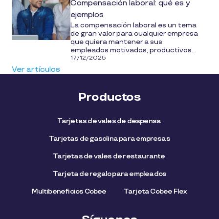
Compensación laboral: qué es y
ejemplos
La compensación laboral es un tema
de gran valor para cualquier empresa
que quiera mantener a sus
empleados motivados, productivos...
17/12/2025
Ver artículos
Productos
Tarjetas de vales de despensa
Tarjetas de gasolina para empresas
Tarjetas de vales de restaurante
Tarjeta de regalo para empleados​
Multibeneficios Cobee
Tarjeta Cobee Flex