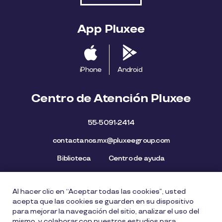
App Pluxee
iPhone
Android
Centro de Atención Pluxee
55-5091-2414
contactanos.mx@pluxeegroup.com
Biblioteca
Centro de ayuda
Al hacer clic en “Aceptar todas las cookies”, usted
Mapa del Sitio
Aviso de privacidad
Política de cookies
acepta que las cookies se guarden en su dispositivo
Licencia de Uso de Marca
Política de Denuncia
para mejorar la navegación del sitio, analizar el uso del
mismo, y colaborar con nuestros estudios para