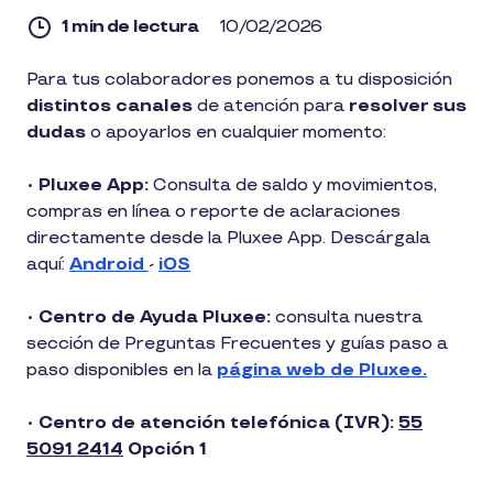
1 min de lectura
10/02/2026
1
Para tus colaboradores ponemos a tu disposición
min
distintos canales
de atención para
resolver sus
de
lectura
dudas
o apoyarlos en cualquier momento:
•
Pluxee App:
Consulta de saldo y movimientos,
compras en línea o reporte de aclaraciones
directamente desde la Pluxee App. Descárgala
aquí:
Android
-
iOS
•
Centro de Ayuda Pluxee:
consulta nuestra
sección de Preguntas Frecuentes y guías paso a
paso disponibles en la
página web de Pluxee.
•
Centro de atención telefónica (IVR):
55
5091 2414
Opción 1