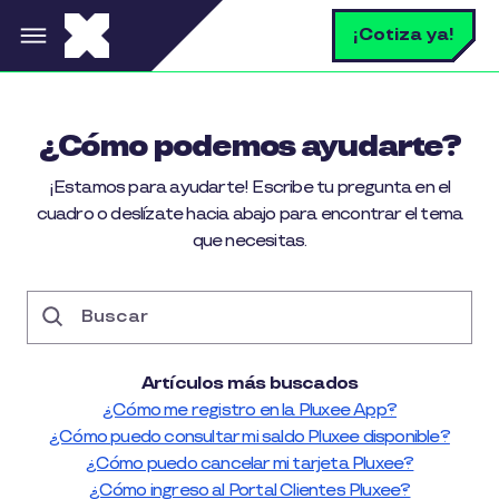
Pasar al contenido principal
B
¡Cotiza ya!
¿Cómo podemos ayudarte?
¡Estamos para ayudarte! Escribe tu pregunta en el
cuadro o deslízate hacia abajo para encontrar el tema
que necesitas.
Buscar
Artículos más buscados
¿Cómo me registro en la Pluxee App?
¿Cómo puedo consultar mi saldo Pluxee disponible?
¿Cómo puedo cancelar mi tarjeta Pluxee?
¿Cómo ingreso al Portal Clientes Pluxee?