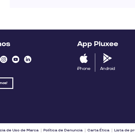
nos
App Pluxee
iPhone
Android
nos!
cia de Uso de Marca
Política de Denuncia
Carta Ética
Lista de p