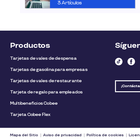
3 Artículos
Productos
Sígue
Tarjetas de vales de despensa
Tarjetas de gasolina para empresas
Tarjetas de vales de restaurante
¡Contácta
Tarjeta de regalo para empleados​
Multibeneficios Cobee
Tarjeta Cobee Flex
Mapa del Sitio
Aviso de privacidad
Política de cookies
Licen