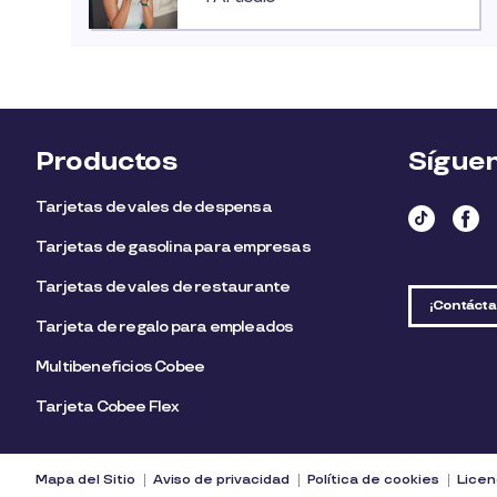
Productos
Sígue
Tarjetas de vales de despensa
Tarjetas de gasolina para empresas
Tarjetas de vales de restaurante
¡Contácta
Tarjeta de regalo para empleados​
Multibeneficios Cobee
Tarjeta Cobee Flex
Mapa del Sitio
Aviso de privacidad
Política de cookies
Licen