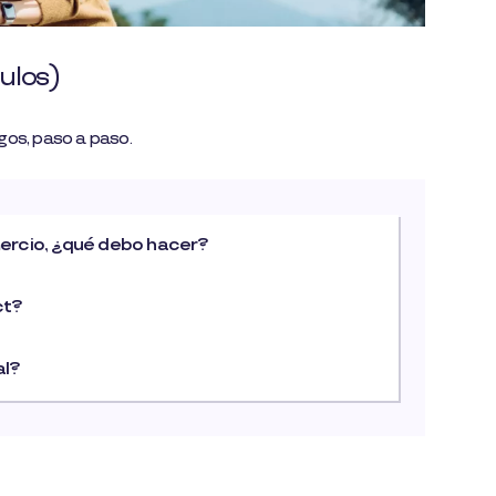
culos)
gos, paso a paso.
omercio, ¿qué debo hacer?
ct?
al?