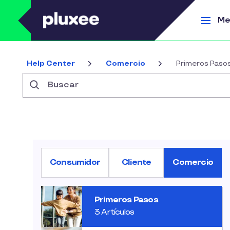
Pasar al contenido principal
Me
Help Center
Comercio
Primeros Paso
Buscar
Consumidor
Cliente
Comercio
Primeros Pasos
3 Artículos