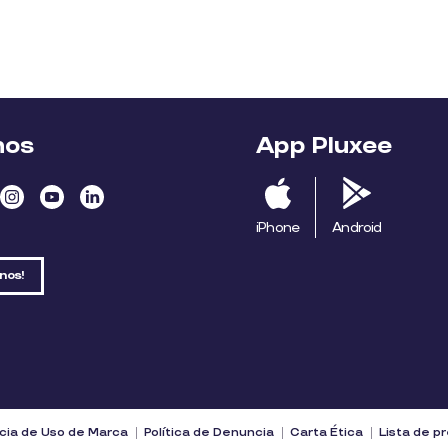
nos
App Pluxee
iPhone
Android
nos!
cia de Uso de Marca
Política de Denuncia
Carta Ética
Lista de p