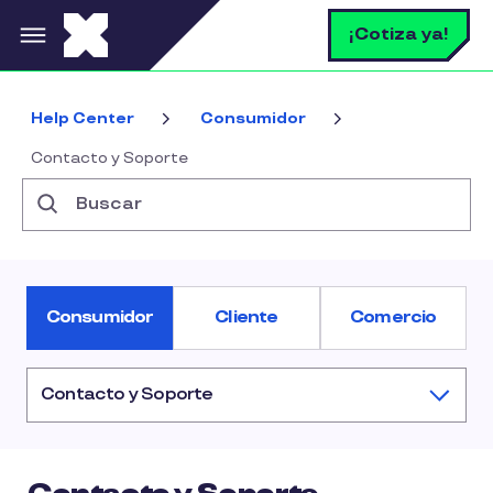
Pasar al contenido principal
B
¡Cotiza ya!
Help Center
Consumidor
Contacto y Soporte
Buscar
Consumidor
Cliente
Comercio
Contacto y Soporte