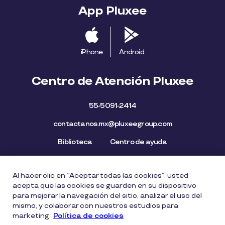
App Pluxee
iPhone
Android
Centro de Atención Pluxee
55-5091-2414
contactanos.mx@pluxeegroup.com
Biblioteca
Centro de ayuda
Al hacer clic en “Aceptar todas las cookies”, usted
Mapa del Sitio
Aviso de privacidad
Política de cookies
acepta que las cookies se guarden en su dispositivo
Licencia de Uso de Marca
Política de Denuncia
para mejorar la navegación del sitio, analizar el uso del
mismo, y colaborar con nuestros estudios para
Carta Ética
Lista de precios
marketing.
Política de cookies