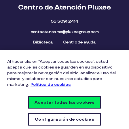
Centro de Atención Pluxee
55-5091-2414
contactanos.mx@pluxeegroup.com
Biblioteca
Centro de ayuda
Al hacer clic en “Aceptar todas las cookies”, usted
Mapa del Sitio
Aviso de privacidad
Política de cookies
acepta que las cookies se guarden en su dispositivo
Licencia de Uso de Marca
Política de Denuncia
para mejorar la navegación del sitio, analizar el uso del
mismo, y colaborar con nuestros estudios para
Carta Ética
Lista de precios
marketing.
Política de cookies
Política del Sistema de Gestión de Seguridad de la
Información
Aceptar todas las cookies
Vulnerability Disclosure Policy
Configuración de cookies
Configuración de cookies
© Copyright PLUXEE