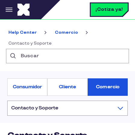
Pasar al contenido principal
B
¡Cotiza ya!
Help Center
Comercio
Contacto y Soporte
Buscar
Consumidor
Cliente
Comercio
Contacto y Soporte