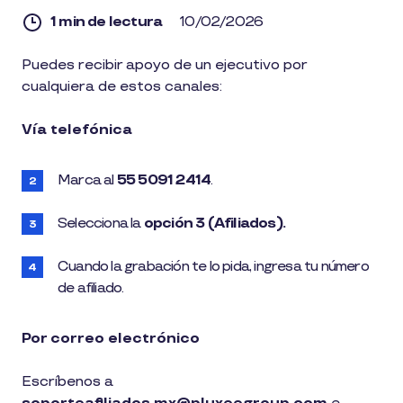
1 min de lectura
10/02/2026
1
Puedes recibir apoyo de un ejecutivo por
min
cualquiera de estos canales:
de
lectura
Vía telefónica
Marca al
55 5091 2414
.
Selecciona la
opción 3 (Afiliados).
Cuando la grabación te lo pida, ingresa tu número
de afiliado.
Por correo electrónico
Escríbenos a