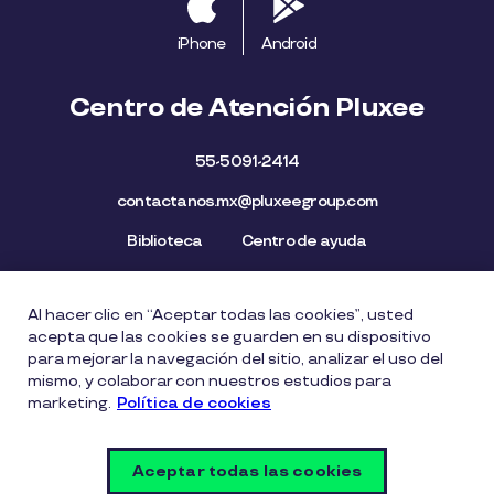
iPhone
Android
Centro de Atención Pluxee
55-5091-2414
contactanos.mx@pluxeegroup.com
Biblioteca
Centro de ayuda
Al hacer clic en “Aceptar todas las cookies”, usted
Mapa del Sitio
Aviso de privacidad
Política de cookies
acepta que las cookies se guarden en su dispositivo
Licencia de Uso de Marca
Política de Denuncia
para mejorar la navegación del sitio, analizar el uso del
mismo, y colaborar con nuestros estudios para
Carta Ética
Lista de precios
marketing.
Política de cookies
Política del Sistema de Gestión de Seguridad de la
Información
Aceptar todas las cookies
Vulnerability Disclosure Policy