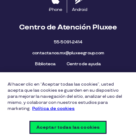
iPhone
Android
Centro de Atención Pluxee
55-5091-2414
contactanos.mx@pluxeegroup.com
Biblioteca
Centro de ayuda
Al hacer clic en “Aceptar todas las cookies”, usted
Mapa del Sitio
Aviso de privacidad
Política de cookies
acepta que las cookies se guarden en su dispositivo
Licencia de Uso de Marca
Política de Denuncia
para mejorar la navegación del sitio, analizar el uso del
mismo, y colaborar con nuestros estudios para
Carta Ética
Lista de precios
marketing.
Política de cookies
Política del Sistema de Gestión de Seguridad de la
Información
Aceptar todas las cookies
Vulnerability Disclosure Policy