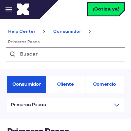
Pasar al contenido principal
B
¡Cotiza ya!
Help Center
Consumidor
Primeros Pasos
Buscar
Consumidor
Cliente
Comercio
Primeros Pasos