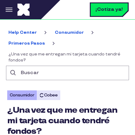
Pasar al contenido principal
B
¡Cotiza ya!
Help Center
Consumidor
Primeros Pasos
¿Una vez que me entregan mi tarjeta cuando tendré
fondos?
Buscar
Consumidor
Cobee
¿Una vez que me entregan
mi tarjeta cuando tendré
fondos?