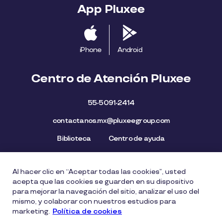
App Pluxee
iPhone
Android
Centro de Atención Pluxee
55-5091-2414
contactanos.mx@pluxeegroup.com
Biblioteca
Centro de ayuda
Al hacer clic en “Aceptar todas las cookies”, usted
Mapa del Sitio
Aviso de privacidad
Política de cookies
acepta que las cookies se guarden en su dispositivo
Licencia de Uso de Marca
Política de Denuncia
para mejorar la navegación del sitio, analizar el uso del
mismo, y colaborar con nuestros estudios para
Carta Ética
Lista de precios
marketing.
Política de cookies
Política del Sistema de Gestión de Seguridad de la