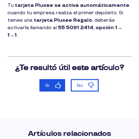
1
Tu
tarjeta Pluxee
se activa automáticamente
min
cuando tu empresa realiza el primer depósito. Si
de
lectura
tienes una
tarjeta Pluxee Regalo
, deberás
activarla llamando al
55 5091 2414
,
opción 1→
1→1
.
Artículos relacionados