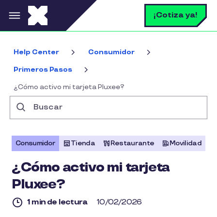
Pasar al contenido principal
B
¡Cotiza ya!
Help Center
Consumidor
Primeros Pasos
¿Cómo activo mi tarjeta Pluxee?
Buscar
Consumidor
Tienda
Restaurante
Movilidad
¿Cómo activo mi tarjeta
Pluxee?
1 min de lectura
10/02/2026