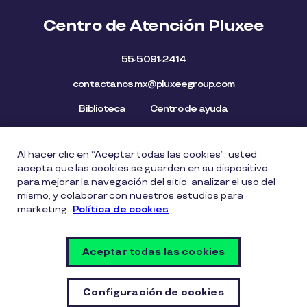
Centro de Atención Pluxee
55-5091-2414
contactanos.mx@pluxeegroup.com
Biblioteca
Centro de ayuda
Al hacer clic en “Aceptar todas las cookies”, usted
Mapa del Sitio
Aviso de privacidad
Política de cookies
acepta que las cookies se guarden en su dispositivo
Licencia de Uso de Marca
Política de Denuncia
para mejorar la navegación del sitio, analizar el uso del
mismo, y colaborar con nuestros estudios para
Carta Ética
Lista de precios
marketing.
Política de cookies
Política del Sistema de Gestión de Seguridad de la
Información
Aceptar todas las cookies
Vulnerability Disclosure Policy
Configuración de cookies
Configuración de cookies