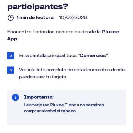
participantes?
1 min de lectura
10/02/2026
1
Encuentra todos los comercios desde la
Pluxee
min
App
:
de
lectura
En la pantalla principal, toca
“Comercios”
.
Verás la lista completa de establecimientos donde
puedes usar tu tarjeta.
Importante:
Las tarjetas Pluxee Tienda no permiten
comprar alcohol ni tabaco.