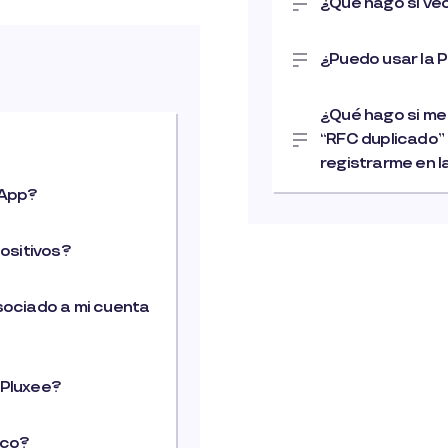
¿Qué hago si ve
¿Puedo usar la P
¿Qué hago si me
“RFC duplicado” 
registrarme en 
 App?
positivos?
sociado a mi cuenta
 Pluxee?
ico?