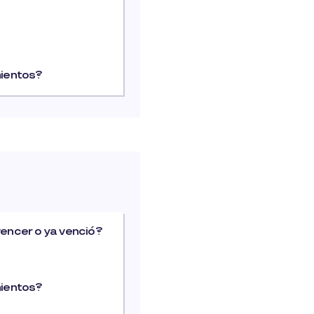
ientos?
vencer o ya venció?
ientos?