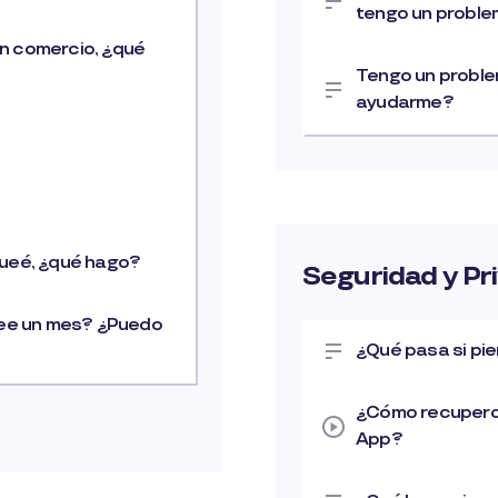
tengo un probl
ún comercio, ¿qué
Tengo un problem
ayudarme?
oqueé, ¿qué hago?
Seguridad y Pr
uxee un mes? ¿Puedo
¿Qué pasa si pie
¿Cómo recupero 
App?