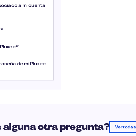
sociado a mi cuenta
e?
 Pluxee?
raseña de mi Pluxee
 alguna otra pregunta?
Ver todas