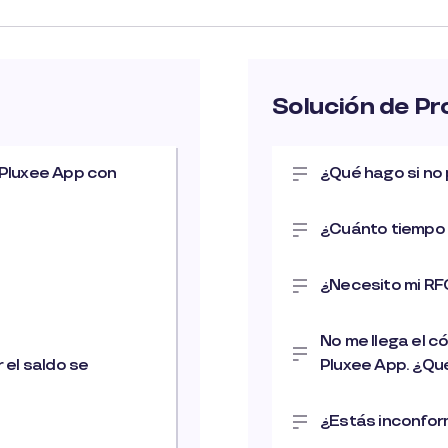
Solución de P
 Pluxee App con
¿Qué hago si no 
¿Cuánto tiempo 
¿Necesito mi RF
No me llega el c
 el saldo se
Pluxee App. ¿Qu
¿Estás inconform