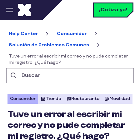
Pasar al contenido principal
B
¡Cotiza ya!
Help Center
Consumidor
Solución de Problemas Comunes
Tuve un error al escribir mi correo y no pude completar
mi registro. ¿Qué hago?
Buscar
Consumidor
Tienda
Restaurante
Movilidad
Tuve un error al escribir mi
correo y no pude completar
mi registro. ¿Qué hago?